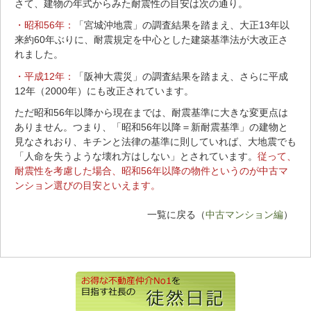
さて、建物の年式からみた耐震性の目安は次の通り。
・
昭和56年：
「宮城沖地震」の調査結果を踏まえ、
大正13年以
来約60年ぶりに、耐震規定を中心とした建築基準法が大改正さ
れました
。
・平成12年：
「阪神大震災」の調査結果を踏まえ、さらに平成
12年（2000年）にも改正されています。
ただ昭和56年以降から現在までは、耐震基準に大きな変更点は
ありません。つまり、「昭和56年以降＝新耐震基準」の建物と
見なされおり、キチンと法律の基準に則していれば、大地震でも
「人命を失うような壊れ方はしない」とされています。
従って、
耐震性を考慮した場合、昭和56年以降の物件というのが中古マ
ンション選びの目安といえます。
一覧に戻る（
中古マンション編
）