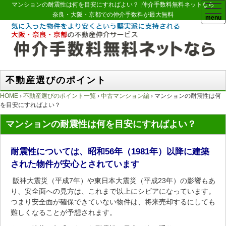
マンションの耐震性は何を目安にすればよい？ |仲介手数料無料ネットなら
togg
navi
奈良・大阪・京都での仲介手数料が最大無料
不動産選びのポイント
HOME
›
不動産選びのポイント一覧
›
中古マンション編
› マンションの耐震性は何
を目安にすればよい？
マンションの耐震性は何を目安にすればよい？
耐震性については、昭和56年（1981年）以降に建築
された物件が安心とされています
阪神大震災（平成7年）や東日本大震災（平成23年）の影響もあ
り、安全面への見方は、これまで以上にシビアになっています。
つまり安全面が確保できていない物件は、将来売却するにしても
難しくなることが予想されます。