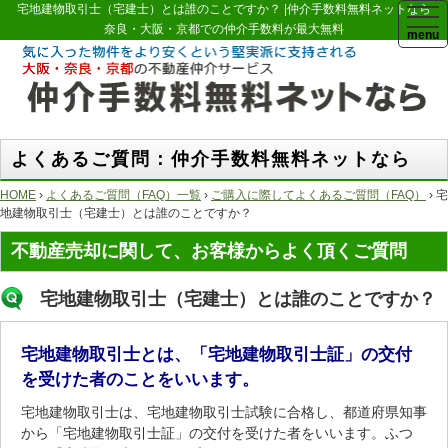
宅地建物取引士（宅建士）とは誰のことですか？ |仲介手数料無料ネットなら
togg
navi
奈良・大阪・京都での仲介手数料が最大無料
よくあるご質問：仲介手数料無料ネットなら
HOME
›
よくあるご質問（FAQ）一覧
›
ご購入に際してよくあるご質問（FAQ）
› 宅
地建物取引士（宅建士）とは誰のことですか？
不動産売却に関して、お客様からよく頂くご質問
宅地建物取引士（宅建士）とは誰のことですか？
宅地建物取引士とは、「宅地建物取引士証」の交付
を受けた者のことをいいます。
宅地建物取引士は、宅地建物取引士試験に合格し、都道府県知事
から「宅地建物取引士証」の交付を受けた者をいいます。ふつ