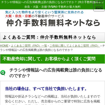
チラシや情報誌への広告掲載費は誰の負担になるのですか？ |仲介手数料無料ネッ
togg
トなら
navi
奈良・大阪・京都での仲介手数料が最大無料
よくあるご質問：仲介手数料無料ネットなら
HOME
›
よくあるご質問（FAQ）一覧
›
ご売却に際してよくあるご質問（FAQ）
› チ
ラシや情報誌への広告掲載費は誰の負担になるのですか？
不動産売却に関して、お客様からよく頂くご質問
チラシや情報誌への広告掲載費は誰の負担になる
のですか？
当社の場合は、すべて当社で負担いたします。
情報誌や折込チラシなどへの掲載は、当社が負担いたしますので
安心ください。
ただし、売主様からのご要望で特別に広告を掲載