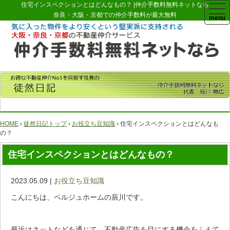
住宅インスペクションとはどんなもの？ |仲介手数料無料ネットなら
togg
navi
奈良・大阪・京都での仲介手数料が最大無料
HOME
›
徒然日記トップ
›
お役立ち豆知識
› 住宅インスペクションとはどんなも
の？
住宅インスペクションとはどんなもの？
2023.05.09 |
お役立ち豆知識
こんにちは、ベルジュホームの辰川です。
最近はネットなどを通じて、不動産広告を目にする機会をふえて