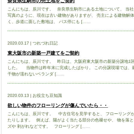
奈良県生駒市の売土地をご契約
こんにちは、辰川です。 奈良県生駒市にある土地について、 当
写真のように、現在は古い建物がありますが、 売主による建物解
く、歩道に面した敷地は、 バス停にも [……
2020.03.17 | つれづれ日記
東大阪市の新築一戸建てをご契約
こんにちは、辰川です。 昨日は、大阪府東大阪市の新築分譲地1区
した。 当物件は昨年末に完成したばかり。 この分譲現場では、
干物が濡れないベランダ [……
2020.03.13 | お役立ち豆知識
欲しい物件のフローリングが傷んでいたら・・
こんにちは、辰川です。 中古住宅を見学すると、 フローリングが
たりします。 例えば、陽がよく当たる部分の色褪せや、 物を落
ズや 剥がれなどです。 フローリング [……