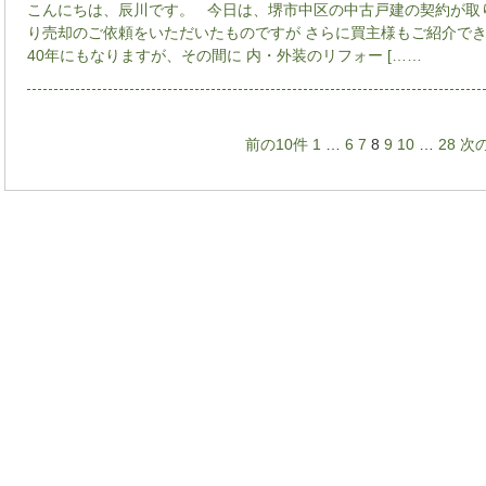
こんにちは、辰川です。 今日は、堺市中区の中古戸建の契約が取
り売却のご依頼をいただいたものですが さらに買主様もご紹介で
40年にもなりますが、その間に 内・外装のリフォー [……
前の10件
1
…
6
7
8
9
10
…
28
次の