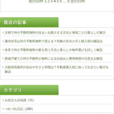
前の10件
1
2
3
4
5
6
…
8
次の10件
京都で仲介手数料無料の住まいを購入する方法と地域ごとの暮らしの魅力
建売住宅は仲介手数料無料で買える？対象の見分け方と購入前の確認点
奈良で仲介手数料無料の家を買う方法と暮らしや物件選びを詳しく解説
新築戸建ての仲介手数料が無料になる仕組みと費用相場や注意点を解説
大阪府高槻市の住みやすさと特徴は？不動産購入前に知っておきたい魅力を
解説
お役立ち豆知識
（71）
つれづれ日記
（180）