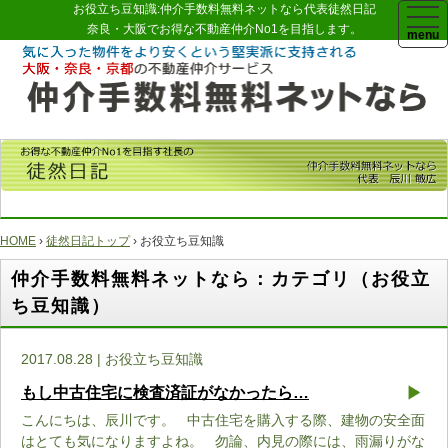
お役立ち豆知識:仲介手数料無料ネットなら代表徒然日記
togg
navi
奈良・大阪でお得な不動産仲介No1を目指します。
HOME
›
徒然日記トップ
› お役立ち豆知識
仲介手数料無料ネットなら：カテゴリ（お役立
ち豆知識）
2017.08.28 | お役立ち豆知識
もし中古住宅に検査済証がなかったら…
こんにちは、辰川です。 中古住宅を購入する際、建物の安全面
はとても気になりますよね。 勿論、内見の際には、雨漏りがな